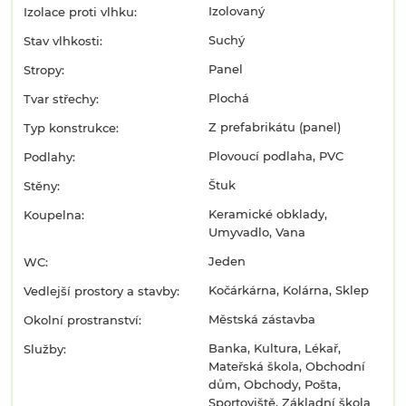
Izolovaný
Izolace proti vlhku:
Suchý
Stav vlhkosti:
Panel
Stropy:
Plochá
Tvar střechy:
Z prefabrikátu (panel)
Typ konstrukce:
Plovoucí podlaha, PVC
Podlahy:
Štuk
Stěny:
Keramické obklady,
Koupelna:
Umyvadlo, Vana
Jeden
WC:
Kočárkárna, Kolárna, Sklep
Vedlejší prostory a stavby:
Městská zástavba
Okolní prostranství:
Banka, Kultura, Lékař,
Služby:
Mateřská škola, Obchodní
dům, Obchody, Pošta,
Sportoviště, Základní škola