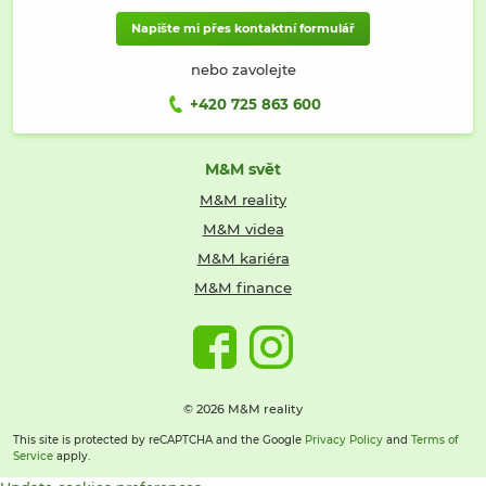
Napište mi přes kontaktní formulář
nebo zavolejte
+420 725 863 600
M&M svět
M&M reality
M&M videa
M&M kariéra
M&M finance
© 2026 M&M reality
This site is protected by reCAPTCHA and the Google
Privacy Policy
and
Terms of
Service
apply.