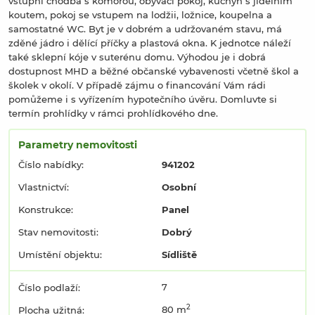
vstupní chodba s komorou, obývací pokoj, kuchyň s jídelním
koutem, pokoj se vstupem na lodžii, ložnice, koupelna a
samostatné WC. Byt je v dobrém a udržovaném stavu, má
zděné jádro i dělící příčky a plastová okna. K jednotce náleží
také sklepní kóje v suterénu domu. Výhodou je i dobrá
dostupnost MHD a běžné občanské vybavenosti včetně škol a
školek v okolí. V případě zájmu o financování Vám rádi
pomůžeme i s vyřízením hypotečního úvěru. Domluvte si
termín prohlídky v rámci prohlídkového dne.
Parametry nemovitosti
Číslo nabídky:
941202
Vlastnictví:
Osobní
Konstrukce:
Panel
Stav nemovitosti:
Dobrý
Umístění objektu:
Sídliště
7
Číslo podlaží:
2
80 m
Plocha užitná: