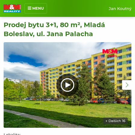
Sdílet
Jan Koutný
MENU
Poslat na e-mail
O mně
Prodej bytu 3+1, 80 m², Mladá
Boleslav, ul. Jana Palacha
Nabídka nemovitostí
Prodané nemovitosti
Reference
Jak pracuji
Kontakt
+ Dalších 16
Lokalita: