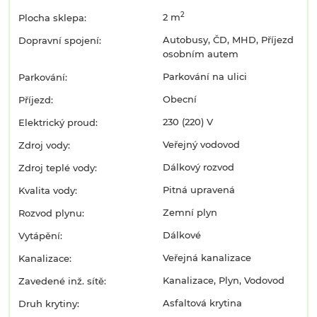
2
2 m
Plocha sklepa:
Autobusy, ČD, MHD, Příjezd
Dopravní spojení:
osobním autem
Parkování na ulici
Parkování:
Obecní
Příjezd:
230 (220) V
Elektrický proud:
Veřejný vodovod
Zdroj vody:
Dálkový rozvod
Zdroj teplé vody:
Pitná upravená
Kvalita vody:
Zemní plyn
Rozvod plynu:
Dálkové
Vytápění:
Veřejná kanalizace
Kanalizace:
Kanalizace, Plyn, Vodovod
Zavedené inž. sítě:
Asfaltová krytina
Druh krytiny: