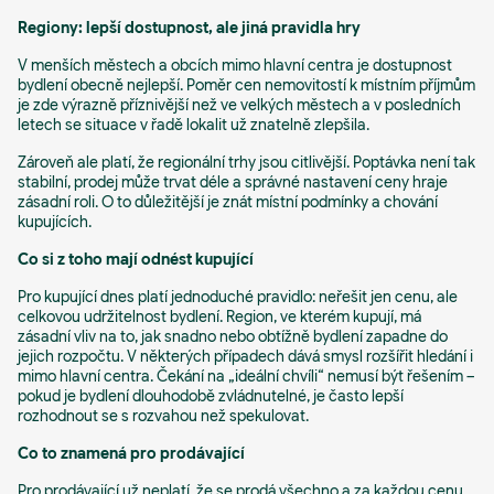
Regiony: lepší dostupnost, ale jiná pravidla hry
V menších městech a obcích mimo hlavní centra je dostupnost
bydlení obecně nejlepší. Poměr cen nemovitostí k místním příjmům
je zde výrazně příznivější než ve velkých městech a v posledních
letech se situace v řadě lokalit už znatelně zlepšila.
Zároveň ale platí, že regionální trhy jsou citlivější. Poptávka není tak
stabilní, prodej může trvat déle a správné nastavení ceny hraje
zásadní roli. O to důležitější je znát místní podmínky a chování
kupujících.
Co si z toho mají odnést kupující
Pro kupující dnes platí jednoduché pravidlo: neřešit jen cenu, ale
celkovou udržitelnost bydlení. Region, ve kterém kupují, má
zásadní vliv na to, jak snadno nebo obtížně bydlení zapadne do
jejich rozpočtu. V některých případech dává smysl rozšířit hledání i
mimo hlavní centra. Čekání na „ideální chvíli“ nemusí být řešením –
pokud je bydlení dlouhodobě zvládnutelné, je často lepší
rozhodnout se s rozvahou než spekulovat.
Co to znamená pro prodávající
Pro prodávající už neplatí, že se prodá všechno a za každou cenu.