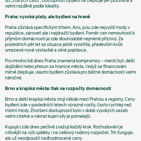
do „starých časů“. Dostupnost bydlení se zlepšuje jen pozvolna a
velmi rozdílně podle lokality.
Praha: vysoké platy, ale bydlení na hraně
Praha zůstává specifickým trhem. Ano, jsou zde nejvyšší mzdy v
republice, zároveň ale i nejdražší bydlení. Poměr cen nemovitostí k
příjmům domácností je zde dlouhodobě nejméně příznivý. Za
posledních pět let se situace ještě vyostřila, především kvůli
omezené nové výstavbě a silné poptávce.
Pro mnoho lidí dnes Praha znamená kompromisy – menší byt, delší
dojíždění nebo přesun za hranice města. I když se financování
mírně zlepšuje, vlastní bydlení zůstává pro běžné domácnosti velmi
náročné.
Brno a krajská města: tlak na rozpočty domácností
Brno a další krajská města stojí někde mezi Prahou a regiony. Ceny
bydlení zde v posledních letech výrazně rostly, často rychleji než
místní mzdy. Zhoršení dostupnosti bylo v době vysokých sazeb
velmi citelné a návrat kupní síly je pomalejší.
Kupující zde dnes pečlivě zvažují každý krok. Rozhodování je
citlivější na výši splátky i na celkový rodinný rozpočet. Trh funguje,
ale už neodpouští nadhodnocené ceny.