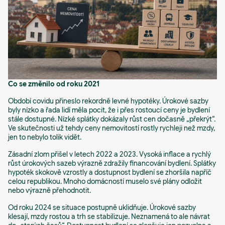
Co se změnilo od roku 2021
Období covidu přineslo rekordně levné hypotéky. Úrokové sazby
byly nízko a řada lidí měla pocit, že i přes rostoucí ceny je bydlení
stále dostupné. Nízké splátky dokázaly růst cen dočasně „překrýt“.
Ve skutečnosti už tehdy ceny nemovitostí rostly rychleji než mzdy,
jen to nebylo tolik vidět.
Zásadní zlom přišel v letech 2022 a 2023. Vysoká inflace a rychlý
růst úrokových sazeb výrazně zdražily financování bydlení. Splátky
hypoték skokově vzrostly a dostupnost bydlení se zhoršila napříč
celou republikou. Mnoho domácností muselo své plány odložit
nebo výrazně přehodnotit.
Od roku 2024 se situace postupně uklidňuje. Úrokové sazby
klesají, mzdy rostou a trh se stabilizuje. Neznamená to ale návrat