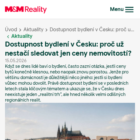
Menu
Úvod
Aktuality
Dostupnost bydlení v Česku: proč už nestačí sledovat jen ceny nemovitostí?
Aktuality
Dostupnost bydlení v Česku: proč už
nestačí sledovat jen ceny nemovitostí?
15.05.2026
Když se dnes lidé baví o bydlení, často zazní otázka, jestli ceny
bytů konečně klesnou, nebo naopak znovu porostou. Jenže pro
většinu domácností je důležitější něco jiného: jestli si bydlení
vůbec mohou dovolit. Právě dostupnost bydlení se v posledních
letech stala klíčovým tématem a ukazuje se, že v Česku dnes
neexistuje jeden „realitní trh“, ale hned několik velmi odlišných
regionálních realit.