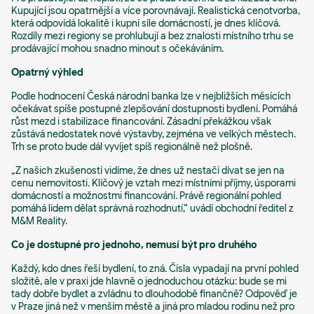
Kupující jsou opatrnější a více porovnávají. Realistická cenotvorba,
která odpovídá lokalitě i kupní síle domácností, je dnes klíčová.
Rozdíly mezi regiony se prohlubují a bez znalosti místního trhu se
prodávající mohou snadno minout s očekáváním.
Opatrný výhled
Podle hodnocení Česká národní banka lze v nejbližších měsících
očekávat spíše postupné zlepšování dostupnosti bydlení. Pomáhá
růst mezd i stabilizace financování. Zásadní překážkou však
zůstává nedostatek nové výstavby, zejména ve velkých městech.
Trh se proto bude dál vyvíjet spíš regionálně než plošně.
„Z našich zkušeností vidíme, že dnes už nestačí dívat se jen na
cenu nemovitosti. Klíčový je vztah mezi místními příjmy, úsporami
domácností a možnostmi financování. Právě regionální pohled
pomáhá lidem dělat správná rozhodnutí,“
uvádí obchodní ředitel z
M&M Reality.
Co je dostupné pro jednoho, nemusí být pro druhého
Každý, kdo dnes řeší bydlení, to zná. Čísla vypadají na první pohled
složitě, ale v praxi jde hlavně o jednoduchou otázku: bude se mi
tady dobře bydlet a zvládnu to dlouhodobě finančně? Odpověď je
v Praze jiná než v menším městě a jiná pro mladou rodinu než pro