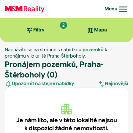
Menu
2
Filtry
Mapa
Nacházíte se na stránce s nabídkou
pozemků
k
pronájmu v lokalitě Praha-Štěrboholy.
Pronájem pozemků, Praha-
Štěrboholy
(0)
Upozornit na stejné nabídky
Nejnovější
Nejnovější
Nejstarší
Je nám líto, ale v této lokalitě nejsou
k dispozici žádné nemovitosti.
Nejdražší