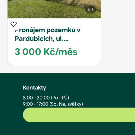
1
/13
Pronájem pozemku v
Pardubicích, ul.
Pištorova
3 000 Kč/měs
Kontakty
8:00 - 20:00 (Po - Pá)
9:00 - 17:00 (So, Ne, svátky)