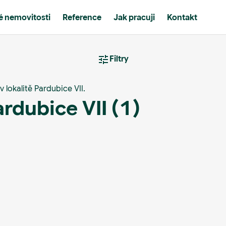
 nemovitosti
Reference
Jak pracuji
Kontakt
Filtry
 lokalitě Pardubice VII.
rdubice VII
(1)